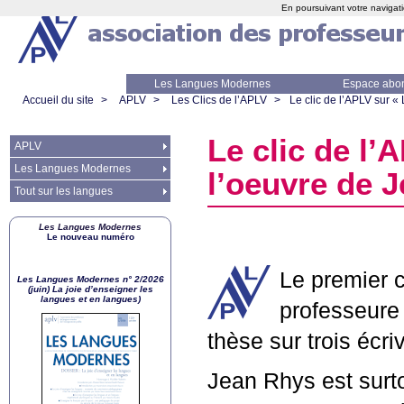
En poursuivant votre navigati
Les Langues Modernes
Espace abo
Accueil du site
>
APLV
>
Les Clics de l’APLV
>
Le clic de l’
APLV
sur «
Le clic de l’
A
APLV
Les Langues Modernes
l’oeuvre de 
Tout sur les langues
Les Langues Modernes
Le nouveau numéro
Le premier c
Les Langues Modernes n° 2/2026
(juin) La joie d’enseigner les
langues et en langues)
professeure 
thèse sur trois éc
Jean Rhys est surto