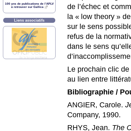
100 ans de publications de l’
APLV
de l’échec et comme
à retrouver sur Gallica
la «
low theory
» de
Liens associatifs
sur le sens possib
refus de la normativ
dans le sens qu’ell
d’inaccomplissement
Le prochain clic de 
au lien entre littéra
Bibliographie / Pou
ANGIER
, Carole.
J
Company, 1990.
RHYS
, Jean.
The C