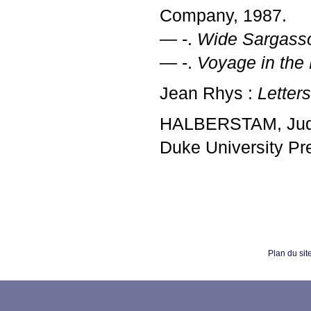
Company, 1987.
— -.
Wide Sargass
— -.
Voyage in the
Jean Rhys :
Letter
HALBERSTAM
, Ju
Duke University Pr
Plan du sit