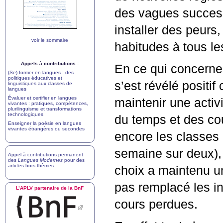
des vagues success
installer des peurs
voir le sommaire
habitudes à tous le
Appels à contributions :
En ce qui concerne 
(Se) former en langues : des
politiques éducatives et
s’est révélé positif
linguistiques aux classes de
langues
Évaluer et certifier en langues
maintenir une activi
vivantes : pratiques, compétences,
plurilinguisme et transformations
technologiques
du temps et des cour
Enseigner la poésie en langues
vivantes étrangères ou secondes
encore les classes
semaine sur deux),
Appel à contributions permanent
des
Langues Modernes
pour des
articles hors-thèmes
.
choix a maintenu un
pas remplacé les in
L’
APLV
partenaire de la BnF
cours perdues.