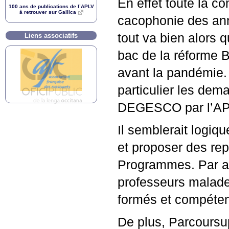
En effet toute la c
100 ans de publications de l’
APLV
à retrouver sur Gallica
cacophonie des anno
tout va bien alors 
Liens associatifs
bac de la réforme Bl
avant la pandémie.
particulier les de
DEGESCO
par l’
AP
Il semblerait logiq
et proposer des re
Programmes. Par ail
professeurs malad
formés et compéten
De plus, Parcoursup