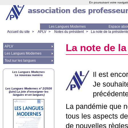
En poursuivant votre navigati
Les Langues Modernes
Espace abo
Accueil du site
>
APLV
>
Notes du président
>
La note de la président
La note de la
APLV
Les Langues Modernes
Tout sur les langues
Les Langues Modernes
Il est enc
Le nouveau numéro
Je souhaite
Les Langues Modernes n° 2/2026
(juin) La joie d’enseigner les
précédente
langues et en langues)
La pandémie que n
tous les aspects de
de nouvelles règle