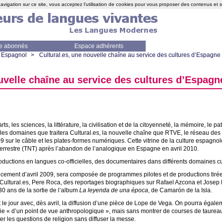
avigation sur ce site, vous acceptez l'utilisation de cookies pour vous proposer des contenus et 
e abonnés
Espace adhérents
Espagnol
>
Cultural.es, une nouvelle chaîne au service des cultures d’Espagne
uvelle chaîne au service des cultures d’Espagn
rts, les sciences, la littérature, la civilisation et de la citoyenneté, la mémoire, le pa
 les domaines que traitera Cultural.es, la nouvelle chaîne que
RTVE
, le réseau des
9 sur le câble et les plates-formes numériques. Cette vitrine de la culture espagnol
errestre (
TNT
) après l’abandon de l’analogique en Espagne en avril 2010.
ductions en langues co-officielles, des documentaires dans différents domaines cul
lancement d’avril 2009, sera composée de programmes pilotes et de productions tir
e Cultural.es, Pere Roca, des reportages biographiques sur Rafael Azcona et Josep 
0 ans de la sortie de l’album
La leyenda de una época
, de Camarón de la Isla.
 le jour avec, dès avril, la diffusion d’une pièce de Lope de Vega. On pourra égale
ie «
d’un point de vue anthropologique
», mais sans montrer de courses de taurea
er les questions de religion sans diffuser la messe.