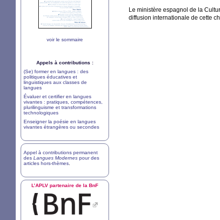
Le ministère espagnol de la Cultur
diffusion internationale de cette 
voir le sommaire
Appels à contributions :
(Se) former en langues : des
politiques éducatives et
linguistiques aux classes de
langues
Évaluer et certifier en langues
vivantes : pratiques, compétences,
plurilinguisme et transformations
technologiques
Enseigner la poésie en langues
vivantes étrangères ou secondes
Appel à contributions permanent
des
Langues Modernes
pour des
articles hors-thèmes
.
L’
APLV
partenaire de la BnF