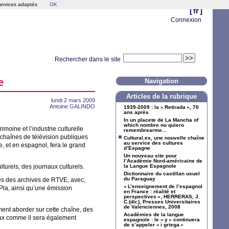
services adaptés
OK
[
fr
]
Connexion
Rechercher dans le site
e
Navigation
Articles de la rubrique
lundi 2 mars 2009
Antoine
GALINDO
1939-2009 : la «
Retirada
», 70
ans après
In un placete de La Mancha of
which nombre no quiero
trimoine et l’industrie culturelle
remembrearme...
 chaînes de télévision publiques
Cultural.es, une nouvelle chaîne
au service des cultures
e, et en espagnol, fera le grand
d’Espagne
Un nouveau site pour
l’Académie Nord-américaine de
turels, des journaux culturels.
la Langue Espagnole
Dictionnaire du castillan usuel
du Paraguay
ées des archives de
RTVE
, avec,
«
L’enseignement de l’espagnol
Pla, ainsi qu’une émission
en France : réalité et
perspectives
»,
HERRERAS
,
J.
C.
(dir.), Presses Universitaires
de Valenciennes, 2008
ment aborder sur cette chaîne, des
Académies de la langue
ux comme il sera également
espagnole : le «
y
» continuera
de s’appeler «
i griega
»