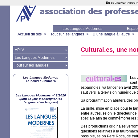
En poursuivant votre n
Les Langues Modernes
Espac
Accueil du site
>
Tout sur les langues
>
D’une langue à l’autre
>
Cultural.es, une no
APLV
Les Langues Modernes
Tout sur les langues
Les a
Les Langues Modernes
Le nouveau numéro
sont
espagnoles, va lancer en avril 200
saut vers la télévision numérique t
Les Langues Modernes n° 2/2026
(juin) La joie d’enseigner les
Sa programmation abritera des pro
langues et en langues)
La grille, mise en place pour le 
entre autres, selon le directeur d
spéciale afin de commémorer les 3
Des productions originales verront
questions relatives à la tauromach
possible, selon Pere Roca, de trait